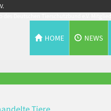
V.
Mitglie
HOME
NEWS
andelte Tiere