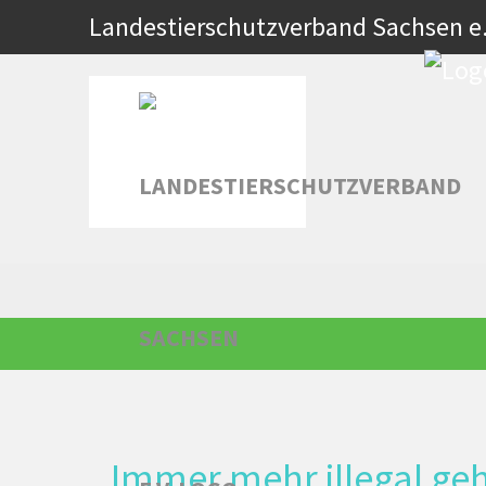
Zum
Landestierschutzverband Sachsen e.
Hauptinhalt
springen
Immer mehr illegal geh